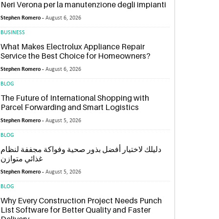
Neri Verona per la manutenzione degli impianti
Stephen Romero -
August 6, 2026
BUSINESS
What Makes Electrolux Appliance Repair
Service the Best Choice for Homeowners?
Stephen Romero -
August 6, 2026
BLOG
The Future of International Shopping with
Parcel Forwarding and Smart Logistics
Stephen Romero -
August 5, 2026
BLOG
دليلك لاختيار أفضل بذور صحية وفواكة مجففة لنظام
غذائي متوازن
Stephen Romero -
August 5, 2026
BLOG
Why Every Construction Project Needs Punch
List Software for Better Quality and Faster