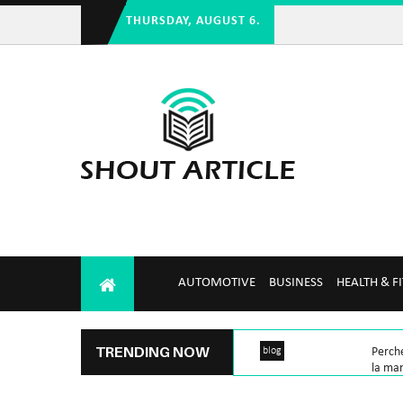
THURSDAY, AUGUST 6.
AUTOMOTIVE
BUSINESS
HEALTH & F
TRENDING NOW
blog
Perché
la man