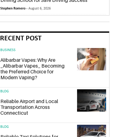
Driving School for Safe Driving Success
Stephen Romero -
August 6, 2026
RECENT POST
BUSINESS
Alibarbar Vapes: Why Are
_Alibarbar Vapes_ Becoming
the Preferred Choice for
Modern Vaping?
BLOG
Reliable Airport and Local
Transportation Across
Connecticut
BLOG
Reliable Taxi Solutions for