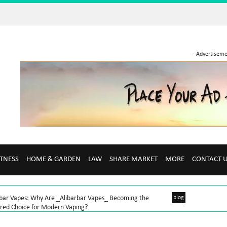
- Advertiseme
ITNESS
HOME & GARDEN
LAW
SHARE MARKET
MORE
CONTACT 
rbar Vapes: Why Are _Alibarbar Vapes_ Becoming the
blog
rred Choice for Modern Vaping?