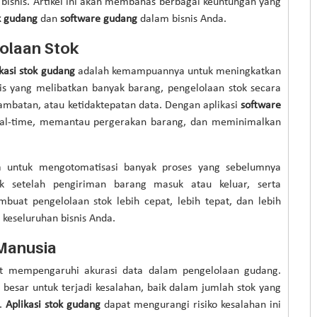
 bisnis. Artikel ini akan membahas berbagai keuntungan yang
ok gudang
dan
software gudang
dalam bisnis Anda.
olaan Stok
ikasi stok gudang
adalah kemampuannya untuk meningkatkan
nis yang melibatkan banyak barang, pengelolaan stok secara
lambatan, atau ketidaktepatan data. Dengan aplikasi
software
real-time, memantau pergerakan barang, dan meminimalkan
 untuk mengotomatisasi banyak proses yang sebelumnya
 setelah pengiriman barang masuk atau keluar, serta
buat pengelolaan stok lebih cepat, lebih tepat, dan lebih
 keseluruhan bisnis Anda.
Manusia
at mempengaruhi akurasi data dalam pengelolaan gudang.
besar untuk terjadi kesalahan, baik dalam jumlah stok yang
n.
Aplikasi stok gudang
dapat mengurangi risiko kesalahan ini