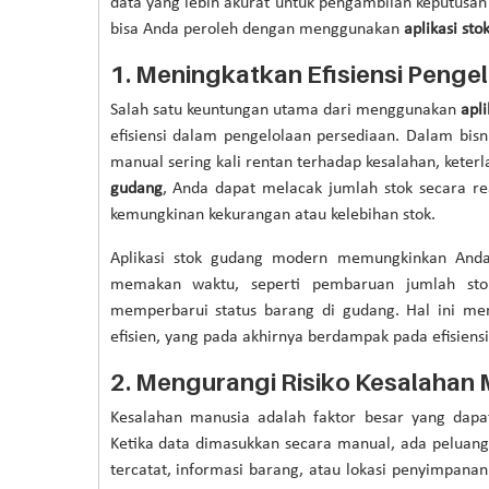
data yang lebih akurat untuk pengambilan keputusan
bisa Anda peroleh dengan menggunakan
aplikasi st
1.
Meningkatkan Efisiensi Pengel
Salah satu keuntungan utama dari menggunakan
apl
efisiensi dalam pengelolaan persediaan. Dalam bis
manual sering kali rentan terhadap kesalahan, keter
gudang
, Anda dapat melacak jumlah stok secara 
kemungkinan kekurangan atau kelebihan stok.
Aplikasi stok gudang modern memungkinkan Anda
memakan waktu, seperti pembaruan jumlah stok
memperbarui status barang di gudang. Hal ini mem
efisien, yang pada akhirnya berdampak pada efisiensi
2.
Mengurangi Risiko Kesalahan 
Kesalahan manusia adalah faktor besar yang dap
Ketika data dimasukkan secara manual, ada peluang 
tercatat, informasi barang, atau lokasi penyimpana