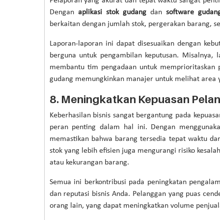
Pelaporan yang akurat dan tepat waktu sangat penti
Dengan
aplikasi stok gudang
dan
software gudan
berkaitan dengan jumlah stok, pergerakan barang, se
Laporan-laporan ini dapat disesuaikan dengan kebu
berguna untuk pengambilan keputusan. Misalnya, l
membantu tim pengadaan untuk memprioritaskan pe
gudang memungkinkan manajer untuk melihat area yan
8.
Meningkatkan Kepuasan Pela
Keberhasilan bisnis sangat bergantung pada kepua
peran penting dalam hal ini. Dengan mengguna
memastikan bahwa barang tersedia tepat waktu dan
stok yang lebih efisien juga mengurangi risiko kesa
atau kekurangan barang.
Semua ini berkontribusi pada peningkatan pengalam
dan reputasi bisnis Anda. Pelanggan yang puas ce
orang lain, yang dapat meningkatkan volume penjua