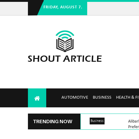
FRIDAY, AUGUST 7.
AUTOMOTIVE
BUSINESS
HEALTH & F
TRENDING NOW
Business
Aliba
Prefe