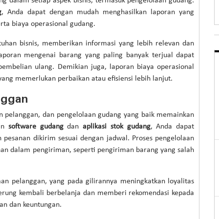
ng dalam setiap aspek bisnis, termasuk pengelolaan gudang.
g
, Anda dapat dengan mudah menghasilkan laporan yang
rta biaya operasional gudang.
tuhan bisnis, memberikan informasi yang lebih relevan dan
aporan mengenai barang yang paling banyak terjual dapat
mbelian ulang. Demikian juga, laporan biaya operasional
g memerlukan perbaikan atau efisiensi lebih lanjut.
nggan
san pelanggan, dan pengelolaan gudang yang baik memainkan
kan
software gudang
dan
aplikasi stok gudang
, Anda dapat
 pesanan dikirim sesuai dengan jadwal. Proses pengelolaan
lahan dalam pengiriman, seperti pengiriman barang yang salah
an pelanggan, yang pada gilirannya meningkatkan loyalitas
nderung kembali berbelanja dan memberi rekomendasi kepada
lan dan keuntungan.