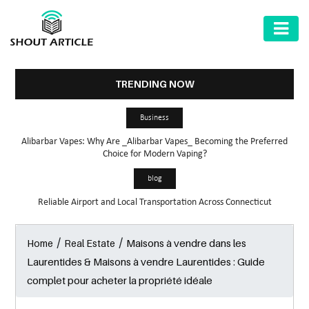
AUTOMOTIVE
BUSINESS
TRENDING NOW
HEALTH
Business
&
Alibarbar Vapes: Why Are _Alibarbar Vapes_ Becoming the Preferred
FITNESS
Choice for Modern Vaping?
HOME
blog
&
Reliable Airport and Local Transportation Across Connecticut
GARDEN
/
/
Maisons à vendre dans les
Home
Real Estate
LAW
Laurentides & Maisons à vendre Laurentides : Guide
SHARE
complet pour acheter la propriété idéale
MARKET