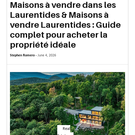
Maisons à vendre dans les
MORE
Laurentides & Maisons à
TECHNOLOGY
vendre Laurentides : Guide
TRAVEL
complet pour acheter la
propriété idéale
WEDDING
&
Stephen Romero -
June 4, 2026
EVENTS
REAL
ESTATE
CONTACT
US
Real