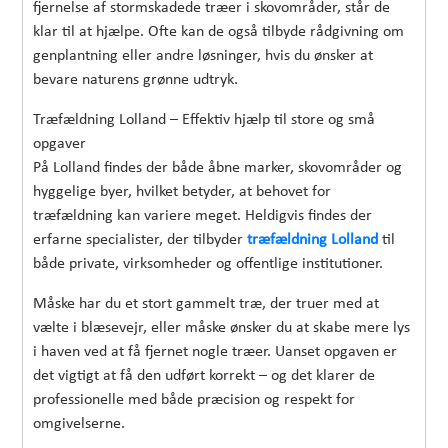
fjernelse af stormskadede træer i skovområder, står de
klar til at hjælpe. Ofte kan de også tilbyde rådgivning om
genplantning eller andre løsninger, hvis du ønsker at
bevare naturens grønne udtryk.
Træfældning Lolland – Effektiv hjælp til store og små
opgaver
På Lolland findes der både åbne marker, skovområder og
hyggelige byer, hvilket betyder, at behovet for
træfældning kan variere meget. Heldigvis findes der
erfarne specialister, der tilbyder
træfældning Lolland
til
både private, virksomheder og offentlige institutioner.
Måske har du et stort gammelt træ, der truer med at
vælte i blæsevejr, eller måske ønsker du at skabe mere lys
i haven ved at få fjernet nogle træer. Uanset opgaven er
det vigtigt at få den udført korrekt – og det klarer de
professionelle med både præcision og respekt for
omgivelserne.