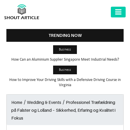
AUTOMOTIVE
BUSINESS
TRENDING NOW
HEALTH
Business
&
How Can an Aluminium Supplier Singapore Meet Industrial Needs?
FITNESS
Business
HOME
How to Improve Your Driving Skills with a Defensive Driving Course in
&
Virginia
GARDEN
/
/
Professionel Træfældning
Home
Wedding & Events
LAW
på Falster og Lolland – Sikkerhed, Erfaring og Kvalitet i
SHARE
Fokus
MARKET