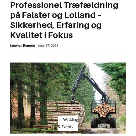
Professionel Træfældning
MORE
på Falster og Lolland –
TECHNOLOGY
Sikkerhed, Erfaring og
TRAVEL
Kvalitet i Fokus
WEDDING
Stephen Romero -
June 27, 2025
&
EVENTS
REAL
ESTATE
CONTACT
US
Wedding
& Events