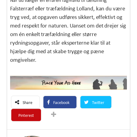
ældning
Når du vælger en erfaren fagmand til t
Falster
ræf eller træfældning Lolland, kan du være
tryg ved, at opgaven udføres sikkert, effektivt og
med respekt for naturen. Uanset om det drejer sig
om én enkelt træfældning eller større
rydningsopgaver, står eksperterne klar til at
hjælpe dig med at skabe trygge og pæne
omgivelser.
Share
Facebook
Twitter
Pinterest