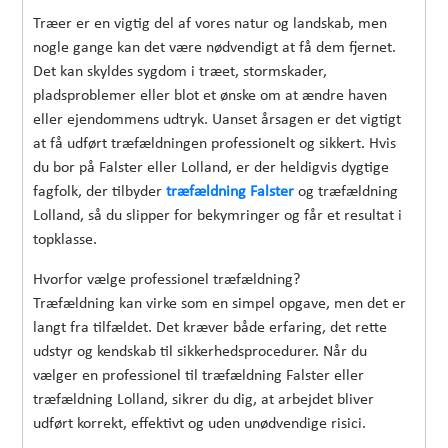
Træer er en vigtig del af vores natur og landskab, men
nogle gange kan det være nødvendigt at få dem fjernet.
Det kan skyldes sygdom i træet, stormskader,
pladsproblemer eller blot et ønske om at ændre haven
eller ejendommens udtryk. Uanset årsagen er det vigtigt
at få udført træfældningen professionelt og sikkert. Hvis
du bor på Falster eller Lolland, er der heldigvis dygtige
fagfolk, der tilbyder
træfældning Falster
og træfældning
Lolland, så du slipper for bekymringer og får et resultat i
topklasse.
Hvorfor vælge professionel træfældning?
Træfældning kan virke som en simpel opgave, men det er
langt fra tilfældet. Det kræver både erfaring, det rette
udstyr og kendskab til sikkerhedsprocedurer. Når du
vælger en professionel til træfældning Falster eller
træfældning Lolland, sikrer du dig, at arbejdet bliver
udført korrekt, effektivt og uden unødvendige risici.