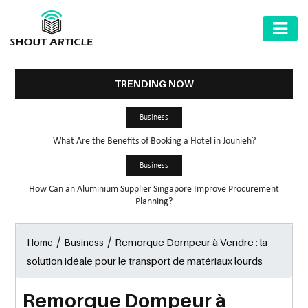
AUTOMOTIVE
BUSINESS
TRENDING NOW
HEALTH
Business
&
What Are the Benefits of Booking a Hotel in Jounieh?
FITNESS
Business
HOME
How Can an Aluminium Supplier Singapore Improve Procurement
&
Planning?
GARDEN
/
/
Remorque Dompeur à Vendre : la
Home
Business
LAW
solution idéale pour le transport de matériaux lourds
SHARE
MARKET
Remorque Dompeur à