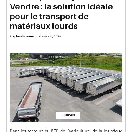
Vendre : la solution idéale
MORE
pour le transport de
TECHNOLOGY
matériaux lourds
TRAVEL
Stephen Romero -
February 6, 2026
WEDDING
&
EVENTS
REAL
ESTATE
CONTACT
US
Business
Dans les secteurs du BTP, de l’agriculture, de la logistique