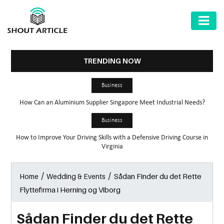
AUTOMOTIVE
BUSINESS
TRENDING NOW
HEALTH
Business
&
How Can an Aluminium Supplier Singapore Meet Industrial Needs?
FITNESS
Business
HOME
How to Improve Your Driving Skills with a Defensive Driving Course in
&
Virginia
GARDEN
/
/
Sådan Finder du det Rette
Home
Wedding & Events
LAW
Flyttefirma i Herning og Viborg
SHARE
MARKET
Sådan Finder du det Rette