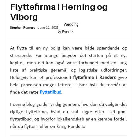
Flyttefirma i Herning og
MORE
Viborg
TECHNOLOGY
Wedding
Stephen Romero -
June 12, 2025
TRAVEL
& Events
WEDDING
At flytte til en ny bolig kan være både spændende og
&
stressende. For mange betyder det starten på et nyt
EVENTS
kapitel, men det kan også være forbundet med en lang
liste af praktiske gøremål og logistiske udfordringer.
REAL
Heldigvis kan et professionelt
flyttefirma i Randers
gøre
ESTATE
hele processen meget lettere – især hvis du formår at
finde det rette
flyttetilbud
.
CONTACT
US
I denne blog guider vi dig gennem, hvordan du vælger det
rigtige flyttefirma, hvad du skal kigge efter i et godt
flyttetilbud, og hvorfor lokalkendskab er en kæmpe fordel,
når du flytter i eller omkring Randers.