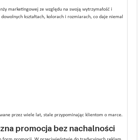
nży marketingowej ze względu na swoją wytrzymałość i
 dowolnych kształtach, kolorach i rozmiarach, co daje niemal
ane przez wiele lat, stale przypominając klientom o marce.
zna promocja bez nachalności
h form promocji. W przeciwieństwie do tradycyjnych reklam