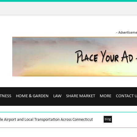
- Advertiseme
ITNESS
HOME & GARDEN
LAW
SHARE MARKET
MORE
CONTACT 
le Airport and Local Transportation Across Connecticut
blog