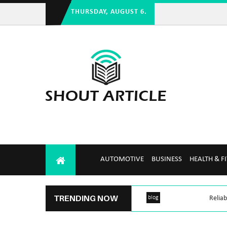
THURSDAY, AUGUST 6.
AUTOMOTIVE
BUSINESS
HEALTH & F
TRENDING NOW
blog
Reliab