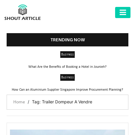
AUTOMOTIVE
BUSINESS
TRENDING NOW
HEALTH
Business
&
FITNESS
What Are the Benefits of Booking a Hotel in Jounieh?
HOME
Business
&
How Can an Aluminium Supplier Singapore Improve Procurement Planning?
GARDEN
/
Tag: Trailer Dompeur A Vendre
Home
LAW
SHARE
MARKET